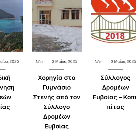
αΐου, 2025
2 Μαΐου, 2025
2 Μαΐου, 202
Νέα
Νέα
ική
Χορηγία στο
Σύλλογος
νηση
Γυμνάσιο
Δρομέων
εών
Στενής από τον
Ευβοίας – Κοπ
ίας
Σύλλογο
πίτας
Δρομέων
Ευβοίας