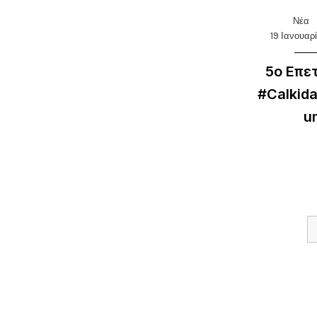
Νέα
19 Ιανουαρ
5ο Επε
#Calkid
u