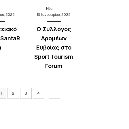
Νέα
ίου, 2025
19 Ιανουαρίου, 2025
τειακό
Ο Σύλλογος
aSantaR
Δρομέων
n
Ευβοίας στο
Sport Tourism
Forum
1
2
3
4