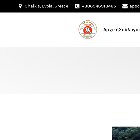
Chalkis, Evoia, Greece
+306946918465
apsd
Αρχική
Σύλλογο