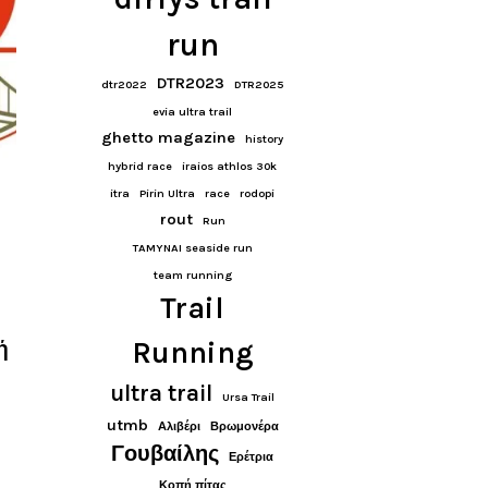
run
DTR2023
dtr2022
DTR2025
evia ultra trail
ghetto magazine
history
hybrid race
iraios athlos 30k
itra
Pirin Ultra
race
rodopi
rout
5
Run
TAMYNAI seaside run
team running
Trail
ή
Running
ultra trail
Ursa Trail
utmb
Αλιβέρι
Βρωμονέρα
Γουβαίλης
Ερέτρια
Κοπή πίτας