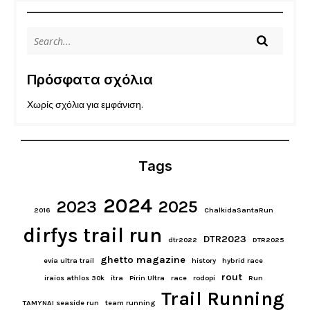
Πρόσφατα σχόλια
Χωρίς σχόλια για εμφάνιση.
Tags
2024
2023
2025
2016
ChalkidaSantaRun
dirfys trail run
DTR2023
dtr2022
DTR2025
ghetto magazine
evia ultra trail
history
hybrid race
rout
iraios athlos 30k
itra
Pirin Ultra
race
rodopi
Run
Trail Running
TAMYNAI seaside run
team running