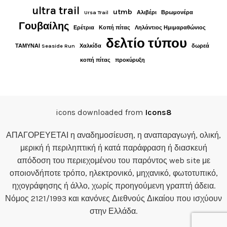
ultra trail
utmb
Ursa Trail
Αλιβέρι
Βρωμονέρα
Γουβαίλης
Ερέτρια
Κοπή πίτας
Ληλάντιος Ημιμαραθώνιος
δελτίο τύπου
ΤΑΜΥΝΑΙ Seaside Run
Χαλκίδα
δωρεά
κοπή πίτας
προκύρυξη
icons downloaded from
Icons8
ΑΠΑΓΟΡΕΥΕΤΑΙ η αναδημοσίευση, η αναπαραγωγή, ολική,
μερική ή περιληπτική ή κατά παράφραση ή διασκευή
απόδοση του περιεχομένου του παρόντος web site με
οποιονδήποτε τρόπο, ηλεκτρονικό, μηχανικό, φωτοτυπικό,
ηχογράφησης ή άλλο, χωρίς προηγούμενη γραπτή άδεια.
Νόμος 2121/1993 και κανόνες Διεθνούς Δικαίου που ισχύουν
στην Ελλάδα.