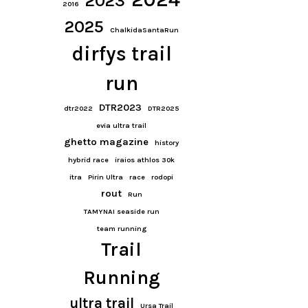
2023
2016
2025
ChalkidaSantaRun
dirfys trail
run
DTR2023
dtr2022
DTR2025
evia ultra trail
ghetto magazine
history
hybrid race
iraios athlos 30k
itra
Pirin Ultra
race
rodopi
rout
Run
TAMYNAI seaside run
team running
Trail
Running
ultra trail
Ursa Trail